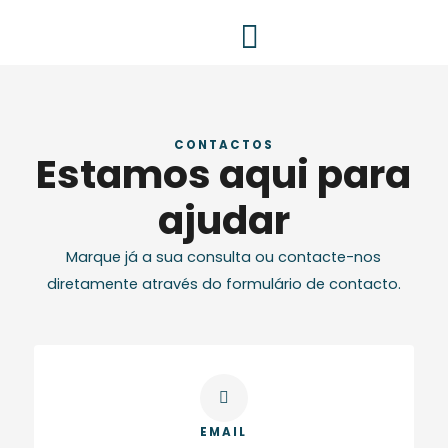
Skip
to
content
Patologias do Ombro
Cirurgias do Ombro
Indicações para Pacientes
CONTACTOS
Estamos aqui para
ajudar
Marque já a sua consulta ou contacte-nos
diretamente através do formulário de contacto.
EMAIL