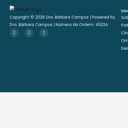
Me
So
Copyright © 2026 Dra. Bárbara Campos | Powered by
Dra. Bárbara Campos | Número da Ordem: 45234
Pat
L
I
Y
Cir
i
n
o
n
s
u
Om
k
t
t
Dei
e
a
u
d
g
b
i
r
e
n
a
m